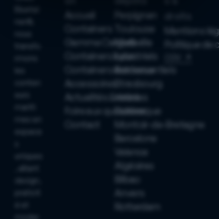
on
dépôts
s &
Bluetai
Accueil
Perpignan
droits
ner®,
Containers
Toulouse
Mentions lég
nous
Gamme Cargo®
Marseille
Politique de 
transfo
Containers industriels
Lyon
CGV
rmons
Containers événementiels
Bordeaux
les
Accessoires
Strasbourg
conten
eurs
Actualités & articles
Havre
mariti
Foire aux questions
Dunkerque
mes en
Contact
Montoir-de-Bretagne
espace
Barcelone
s
Valence
uniques
Algésiras
, alliant
Bilbao
design,
Anvers
praticit
é et
Rotterdam
moder