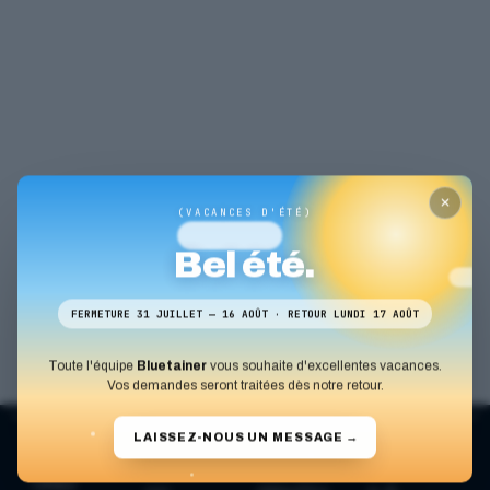
✕
(VACANCES D'ÉTÉ)
Bel été.
FERMETURE 31 JUILLET — 16 AOÛT · RETOUR LUNDI 17 AOÛT
Toute l'équipe
Bluetainer
vous souhaite d'excellentes vacances.
Vos demandes seront traitées dès notre retour.
LAISSEZ-NOUS UN MESSAGE
→
Navigati
Nos
Donnée
Chez