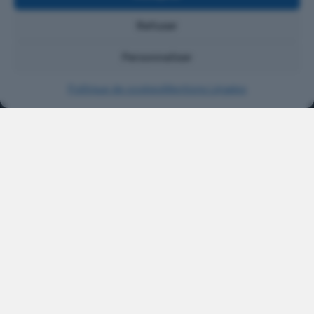
France, EU
Week-End
37
Refuser
41
36
Personnaliser
+33 4 68 37 41 36
CONTACT
Politique de cookies
Mentions Légales
©2026 Bluetainer® Container Industry. Tous droits réservés.