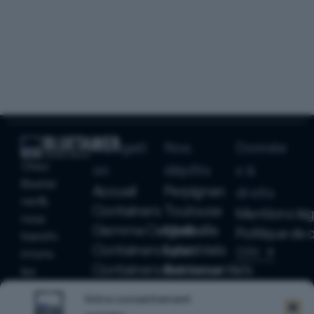
Navigati
Nos
Donnée
Chez
on
dépôts
s &
Bluetai
Accueil
Perpignan
droits
ner®,
Containers
Toulouse
Mentions lég
nous
Gamme Cargo®
Marseille
Politique de 
transfo
Containers industriels
Lyon
CGV
rmons
Containers événementiels
Bordeaux
les
Accessoires
Strasbourg
conten
Votre consentement
eurs
Actualités & articles
Havre