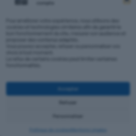
compte
Pour améliorer votre expérience, nous utilisons des
cookies et technologies similaires afin de garantir le
bon fonctionnement du site, mesurer son audience et
proposer des contenus adaptés.
Vous pouvez accepter, refuser ou personnaliser vos
choix à tout moment.
Le refus de certains cookies peut limiter certaines
fonctionnalités.
Accepter
Refuser
Personnaliser
CONTACT
Politique de cookies
Mentions Légales